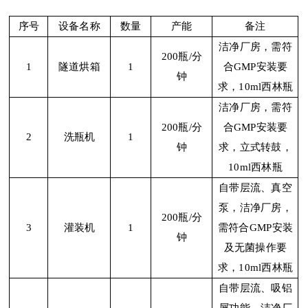
序号
设备名称
数量
产能
备注
洁净厂房，需符
200瓶/分
1
隧道烘箱
1
合
GMP安装要
钟
求，10ml西林瓶
洁净厂房，需符
200瓶/分
合
GMP安装要
2
洗瓶机
1
钟
求，立式转鼓，
10ml西林瓶
自带层流、真空
泵，洁净厂房，
200瓶/分
3
灌装机
1
需符合
GMP安装
钟
及无菌操作要
求，10ml西林瓶
自带层流、吸铝
屑功能，洁净厂