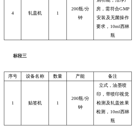
200瓶/分
房，需符合
GMP
4
轧盖机
1
钟
安装及无菌操作
要求，10ml西林
瓶
标段三
序号
设备名称
数量
产能
备注
立式，油墨喷
印，带喷印视觉
200瓶/分
1
贴签机
1
检测及轧盖效果
钟
检测，
10ml西林
瓶