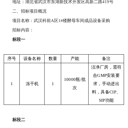
地址：湖北省武汉市东湖新技术开发区高新二路419号
二、招标项目概况
项目名称：武汉科前A区1#楼酵母车间成品设备采购
招标内容：
标段一
序号
设备名称
数量
产能
备注
洁净厂房，需符
合
GMP安装要
10000瓶/批
1
冻干机
1
求
，手动进出
次
料，具备
CIP、
SIP功能
标段二