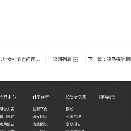
上一篇：筑梦新时代 巾帼绽芳华 ——科前生物举办“三八”女神节慰问座谈会
返回列表
产品中心
科学创新
投资者关系
招聘岗位
组合方案
创新平台
概述
猪用疫苗
研发团队
公司治理
禽用疫苗
质量团队
定期报告