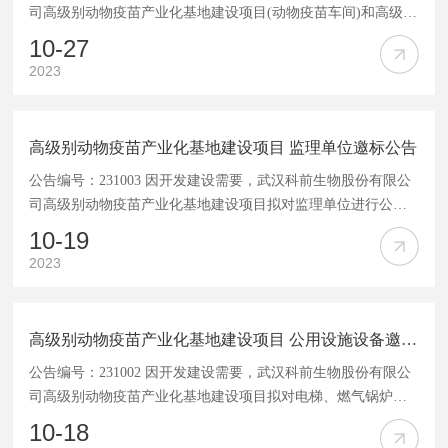
司高级别动物疫苗产业化基地建设项目(动物疫苗车间)和高级别
动物疫苗产业化基地建设项目(动物生物安全实验室)分别拟对建
10-27
设项目安全设施、职业病防护设施“三同时”编制单位进行公开
2023
招标，择优选定服务单位。 现欢迎符合相关条件的合作伙伴参
加磋商，请有关单位将以下报名资料扫描件发到指定邮箱
445210384@qq.com，邮件名称格式：投标单位简称+“三同
高级别动物疫苗产业化基地建设项目 监理单位邀标公告
时”+受委托人手机号。 (1)营业执照、资质证书(加盖公章); (2)
法人委托书原件、受委托人身份证复印件(加盖公章); (3)受委托
公告编号：231003 因开发建设需要，武汉科前生物股份有限公
人联系电话以及劳动合同或社保
司高级别动物疫苗产业化基地建设项目拟对监理单位进行公开
招标，择优选定服务单位。 现欢迎符合相关条件的合作伙伴参
10-19
加磋商，请有关单位将以下报名资料扫描件发到指定邮箱
2023
445210384@qq.com。 (1)营业执照、资质证书(加盖公章); (2)法
人委托书原件、受委托人身份证复印件(加盖公章); (3)受委托人
姓名、联系电话以及劳动合同或社保证明(加盖公章); (3)最近五
高级别动物疫苗产业化基地建设项目 公用设施设备邀标公告
年完成的业绩证明(合同复印件加盖公章); (4)填写<企业基本情
况表>(加盖公章)。样表见附件,请自行下载。
公告编号：231002 因开发建设需要，武汉科前生物股份有限公
司高级别动物疫苗产业化基地建设项目拟对电梯、燃气锅炉、
柴油发电机、高低压配电系统、屋面光伏系统、污水处理系
10-18
统、厂区蒸汽管网系统、制水制汽系统、空压机系统、活毒废