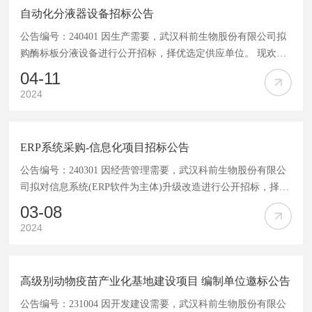
公章); 2.法人委托书原件、受委托人身份证复印件(加盖公章); 3.
自动化分液器设备招标公告
受委托人联系电话以及劳动合同或社保证明; 4.最近三年完成的
类似业绩证明(合同复印件加盖公章); 5.产品及药企典型应用案
公告编号：240401 因生产需要，武汉科前生物股份有限公司拟
购酶标板分液设备进行公开招标，择优选定供应单位。 现欢迎
例资料; 6.填写<
符合技术要求等相关条件的合作伙伴参加磋商，请将以下报名
04-11
资料发到指定邮箱3788078556@qq.com，邮件名称格式：报名
2024
单位简称+“酶标板分液设备”+受委托人姓名、手机号。 报名资
料清单： 1.营业执照、生产或代理资质证书(加盖公章); 2.法人
委托书原件、受委托人身份证复印件(加盖公章); 3.受委托人联
ERP系统采购-信息化项目招标公告
系电话以及劳动合同或社保证明; 4.最近三年完成的类似业绩证
公告编号：240301 因经营管理需要，武汉科前生物股份有限公
明(合同复印件加盖公章，各年至少两份); 5.设备技术性能说明
司拟对信息系统(ERP软件为主体)升级改造进行公开招标，择优
选定服务单位。 现欢迎符合相关条件的合作伙伴参加磋商，请
03-08
有关单位将以下报名资料发到指定邮箱3788078556@qq.com，
2024
邮件名称格式：报名单位简称+“ERP系统”+受委托人姓名、手
机号。 报名资料清单： 1.营业执照、权利证书、资质证书(加盖
公章); 2.法人委托书原件、受委托人身份证复印件(加盖公章); 3.
高级别动物疫苗产业化基地建设项目 编制单位邀标公告
受委托人联系电话以及劳动合同或社保证明; 4.最近三年经审计
公告编号：231004 因开发建设需要，武汉科前生物股份有限公
的财务报告; 5.最近五年完